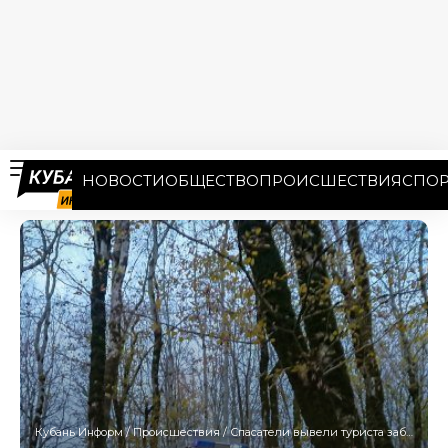
НОВОСТИ
ОБЩЕСТВО
ПРОИСШЕСТВИЯ
СПОР
Кубань Информ
/
Происшествия
/
Спасатели вывели туриста заблудившего около дольменов в Сочи