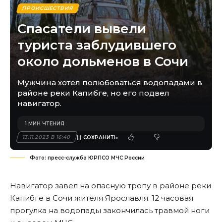
ПРОИСШЕСТВИЯ
Спасатели вывели
туриста заблудившего
около дольменов в Сочи
Мужчина хотел полюбоваться водопадами в
районе реки Капибге, но его подвел
навигатор.
1 МИН ЧТЕНИЯ
13.11.2023 В 16:40
Фото: пресс-служба ЮРПСО МЧС России
Навигатор завел на опасную тропу в районе реки
Капибге в Сочи жителя Ярославля. 12 часовая
прогулка на водопады закончилась травмой ноги