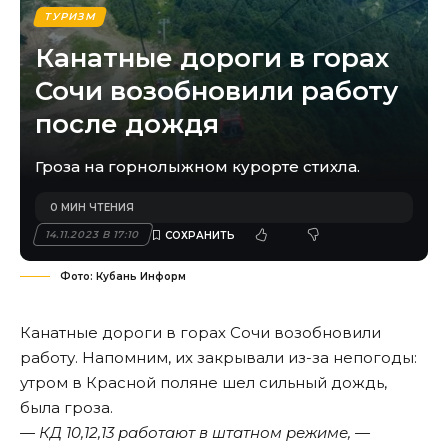
ТУРИЗМ
Канатные дороги в горах
Сочи возобновили работу
после дождя
Гроза на горнолыжном курорте стихла.
0 МИН ЧТЕНИЯ
14.11.2023 В 17:10
Фото: Кубань Информ
Канатные дороги в горах Сочи возобновили
работу. Напомним, их закрывали из-за непогоды:
утром в Красной поляне шел сильный дождь,
была гроза.
— КД 10,12,13 работают в штатном режиме, —