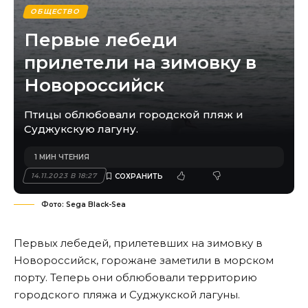
ОБЩЕСТВО
Первые лебеди
прилетели на зимовку в
Новороссийск
Птицы облюбовали городской пляж и
Суджукскую лагуну.
1 МИН ЧТЕНИЯ
14.11.2023 В 18:27
Фото: Sega Black-Sea
Первых лебедей, прилетевших на зимовку в
Новороссийск, горожане заметили в морском
порту. Теперь они облюбовали территорию
городского пляжа и Суджукской лагуны.