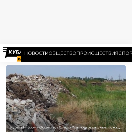
НОВОСТИ
ОБЩЕСТВО
ПРОИСШЕСТВИЯ
СПОР
Кубань Информ
/
Общество
/
Власти Краснодара рассказали, когда будут разбираться со свалкой на Желтом озере