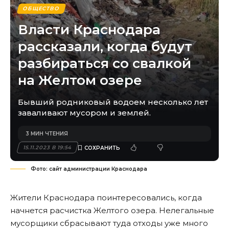
ОБЩЕСТВО
Власти Краснодара
рассказали, когда будут
разбираться со свалкой
на Желтом озере
Бывший родниковый водоем несколько лет
заваливают мусором и землей.
3 МИН ЧТЕНИЯ
15.11.2023 В 19:54
Фото: сайт администрации Краснодара
Жители Краснодара поинтересовались, когда
начнется расчистка Желтого озера. Нелегальные
мусорщики сбрасывают туда отходы уже много