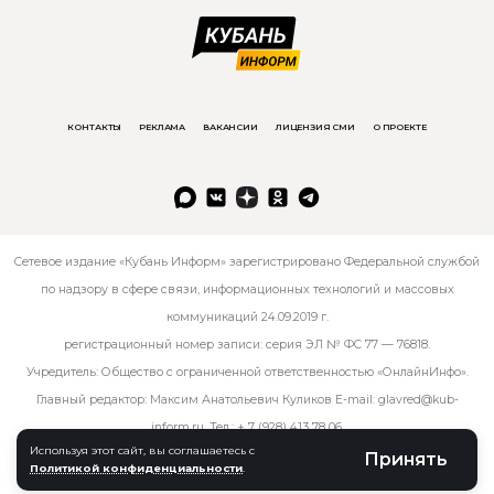
КОНТАКТЫ
РЕКЛАМА
ВАКАНСИИ
ЛИЦЕНЗИЯ СМИ
О ПРОЕКТЕ
Сетевое издание «Кубань Информ» зарегистрировано Федеральной службой
по надзору в сфере связи, информационных технологий и массовых
коммуникаций 24.09.2019 г.
регистрационный номер записи: серия ЭЛ № ФС 77 — 76818.
Учредитель: Общество с ограниченной ответственностью «ОнлайнИнфо».
Главный редактор: Максим Анатольевич Куликов E-mail:
glavred@kub-
inform.ru
. Тел.:
+ 7 (928) 413 78 06
.
Используя этот сайт, вы соглашаетесь с
Принять
Политикой конфиденциальности
.
© kub-inform 2026