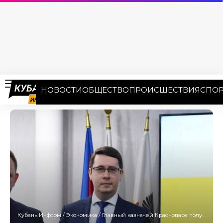
НОВОСТИ
ОБЩЕСТВО
ПРОИСШЕСТВИЯ
СПОР
Кубань Информ
/
Экономика
/
Главный казначей Краснодара получил благодарность Минфина РФ