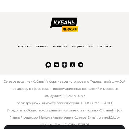
КОНТАКТЫ
РЕКЛАМА
ВАКАНСИИ
ЛИЦЕНЗИЯ СМИ
О ПРОЕКТЕ
Сетевое издание «Кубань Информ» зарегистрировано Федеральной службой
по надзору в сфере связи, информационных технологий и массовых
коммуникаций 24.09.2019 г.
регистрационный номер записи: серия ЭЛ № ФС 77 — 76818.
Учредитель: Общество с ограниченной ответственностью «ОнлайнИнфо».
Главный редактор: Максим Анатольевич Куликов E-mail:
glavred@kub-
inform.ru
. Тел.:
+ 7 (928) 413 78 06
.