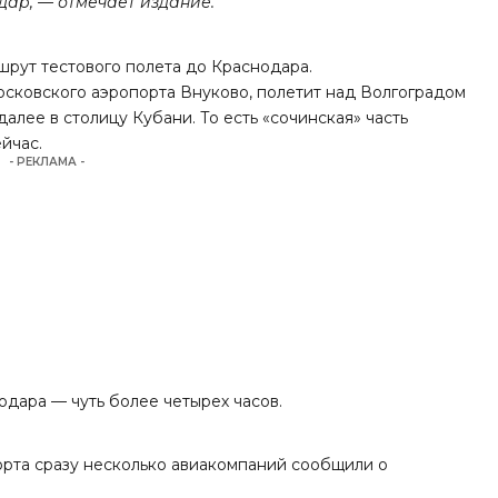
дар, — отмечает издание.
шрут
тестового полета до Краснодара.
московского аэропорта Внуково, полетит над Волгоградом
алее в столицу Кубани. То есть «сочинская» часть
ейчас.
- РЕКЛАМА -
дара — чуть более четырех часов.
орта сразу несколько авиакомпаний сообщили о