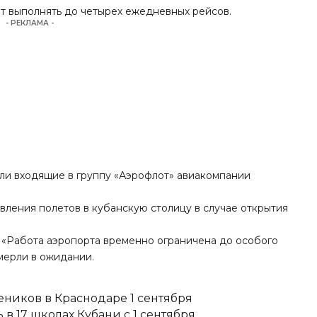
т выполнять до четырех ежедневных рейсов.
- РЕКЛАМА -
или входящие в группу «Аэрофлот» авиакомпании
новления полетов в кубанскую столицу в случае открытия
 «Работа аэропорта временно ограничена до особого
мерли в ожидании.
еников в Краснодаре 1 сентября
в 17 школах Кубани с 1 сентября