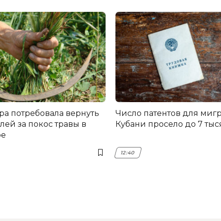
ра потребовала вернуть
Число патентов для мигр
лей за покос травы в
Кубани просело до 7 тыс
ре
12:40