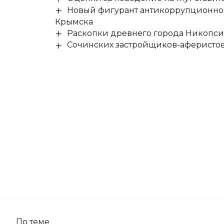
Новый фигурант антикоррупционног
Крымска
Раскопки древнего города Никопси
Сочинских застройщиков-аферистов
По теме