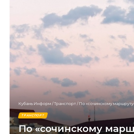
Кубань Информ
/
Транспорт
/
По «сочинскому маршруту»
ТРАНСПОРТ
По «сочинскому маршр