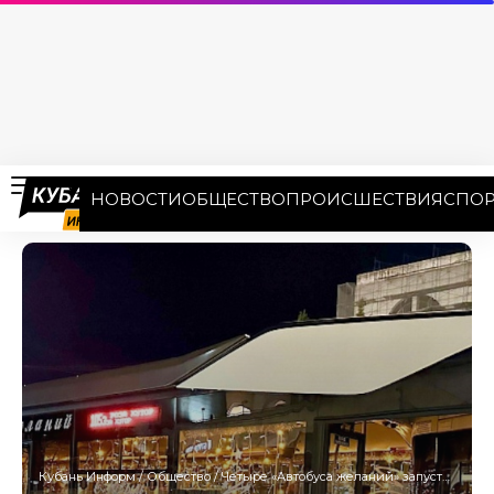
НОВОСТИ
ОБЩЕСТВО
ПРОИСШЕСТВИЯ
СПОР
Кубань Информ
/
Общество
/
Четыре «Автобуса желаний» запустили в Сочи