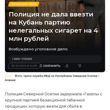
ПРОИСШЕСТВИЯ
Полиция не дала ввезти
на Кубань партию
нелегальных сигарет на 4
млн рублей
Возбуждено уголовное дело.
1 МИН ЧТЕНИЯ
20.01.2024 В 14:09
Фото: пресс-служба МВД по Республике Северная Осетия –
Алания
Полиция Северной Осетии задержала «Газель» с
крупной партией безакцизной табачной
продукции, которую везли для сбыта в