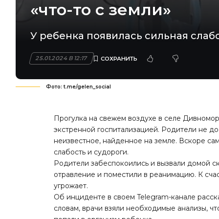
«что-то с земли»
У ребенка появилась сильная слабо
25.01.2024 В 12:17
Фото: t.me/gelen_social
Прогулка на свежем воздухе в селе Дивномо
экстренной госпитализацией. Родители не до
неизвестное, найденное на земле. Вскоре са
слабость и судороги.
Родители забеспокоились и вызвали домой с
отравление и поместили в реанимацию. К счас
угрожает.
Об инциденте в своем Telegram-канале расск
словам, врачи взяли необходимые анализы, ч