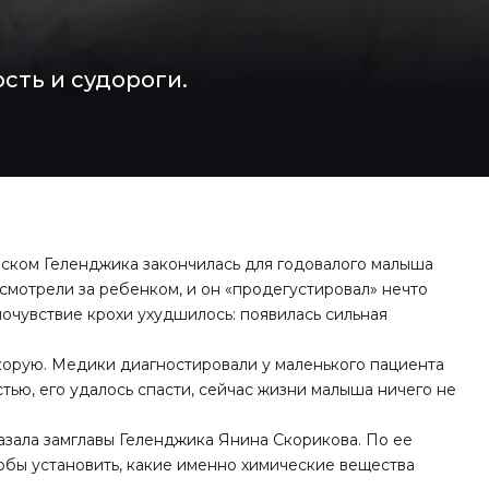
сть и судороги.
рском Геленджика закончилась для годовалого малыша
смотрели за ребенком, и он «продегустировал» нечто
мочувствие крохи ухудшилось: появилась сильная
корую. Медики диагностировали у маленького пациента
тью, его удалось спасти, сейчас жизни малыша ничего не
азала замглавы Геленджика Янина Скорикова. По ее
тобы установить, какие именно химические вещества