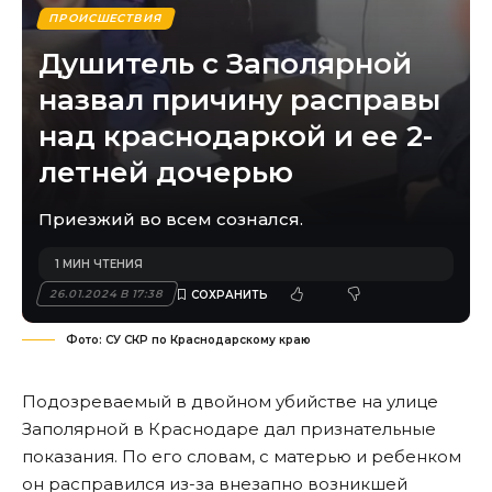
ПРОИСШЕСТВИЯ
Душитель с Заполярной
назвал причину расправы
над краснодаркой и ее 2-
летней дочерью
Приезжий во всем сознался.
1 МИН ЧТЕНИЯ
26.01.2024 В 17:38
Фото: СУ СКР по Краснодарскому краю
Подозреваемый в двойном убийстве на улице
Заполярной в Краснодаре дал признательные
показания. По его словам, с матерью и ребенком
он расправился из-за внезапно возникшей