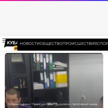
НОВОСТИ
ОБЩЕСТВО
ПРОИСШЕСТВИЯ
СПОР
Кубань Информ
/
Происшествия
/
Душитель с Заполярной назвал причину расправы над краснодаркой и ее 2-летней дочерью