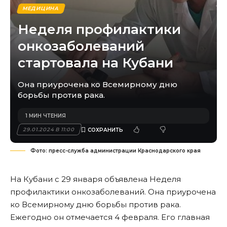
МЕДИЦИНА
Неделя профилактики
онкозаболеваний
стартовала на Кубани
Она приурочена ко Всемирному дню
борьбы против рака.
1 МИН ЧТЕНИЯ
29.01.2024 В 11:00
Фото: пресс-служба администрации Краснодарского края
На Кубани с 29 января объявлена Неделя
профилактики онкозаболеваний. Она приурочена
ко Всемирному дню борьбы против рака.
Ежегодно он отмечается 4 февраля. Его главная