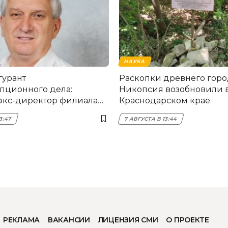
НАУКА
гурант
Раскопки древнего горо
пционного дела:
Никопсия возобновили 
экс-директор филиала
Краснодарском крае
мска
3:47
7 АВГУСТА В 13:44
РЕКЛАМА
ВАКАНСИИ
ЛИЦЕНЗИЯ СМИ
О ПРОЕКТЕ