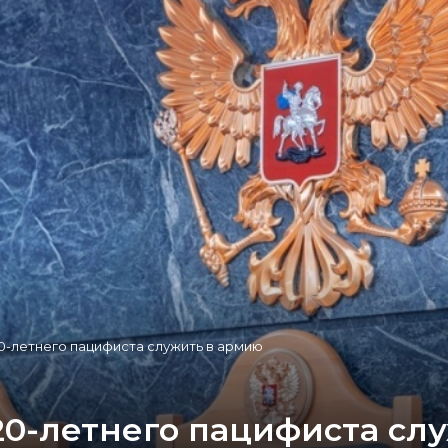
0-летнего пацифиста служить в армию
20-летнего пацифиста сл