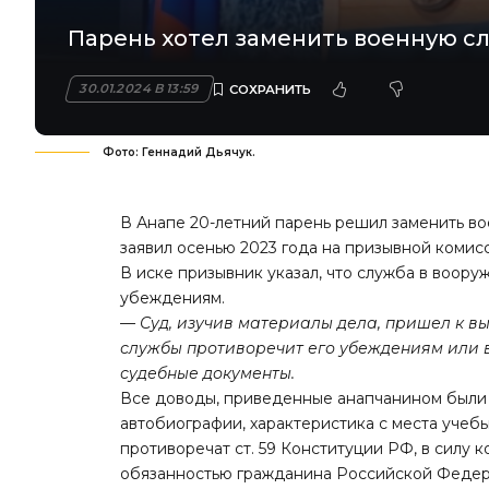
Парень хотел заменить военную сл
30.01.2024 В 13:59
Фото: Геннадий Дьячук.
В Анапе 20-летний парень решил заменить во
заявил осенью 2023 года на призывной комисси
В иске призывник указал, что служба в воор
убеждениям.
— Суд, изучив материалы дела, пришел к выв
службы противоречит его убеждениям или
судебные документы.
Все доводы, приведенные анапчанином были т
автобиографии, характеристика с места учебы
противоречат ст. 59 Конституции РФ, в силу 
обязанностью гражданина Российской Федер