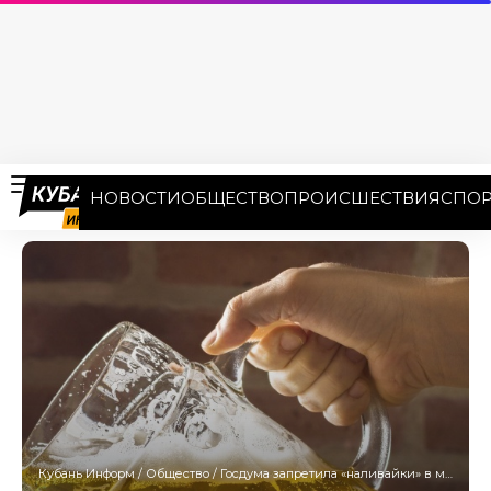
НОВОСТИ
ОБЩЕСТВО
ПРОИСШЕСТВИЯ
СПОР
Кубань Информ
/
Общество
/
Госдума запретила «наливайки» в многоэтажках