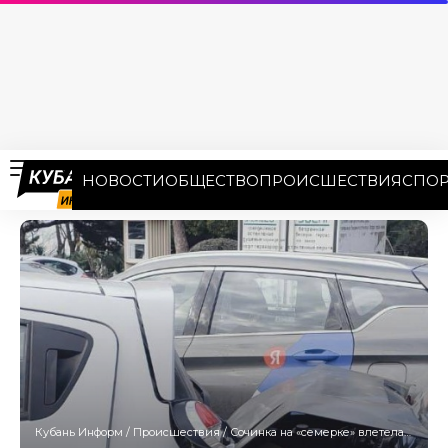
НОВОСТИ
ОБЩЕСТВО
ПРОИСШЕСТВИЯ
СПОР
Кубань Информ
/
Происшествия
/
Сочинка на «семерке» влетела в четыре припаркованные машины