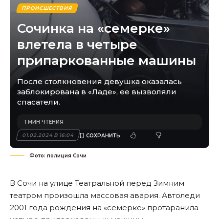
ПРОИСШЕСТВИЯ
Сочинка на «семерке»
влетела в четыре
припаркованные машины
После столкновения девушка оказалась
заблокирована в «Ладе», ее вызволяли
спасатели.
1 МИН ЧТЕНИЯ
01.02.2024 В 16:04
Фото: полиция Сочи
В Сочи на улице Театральной перед Зимним
театром произошла массовая авария. Автоледи
2001 года рождения на «семерке» протаранила