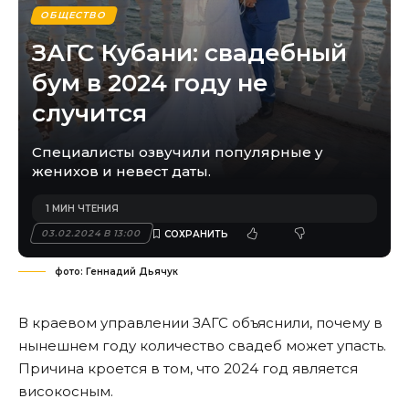
ОБЩЕСТВО
ЗАГС Кубани: свадебный
бум в 2024 году не
случится
Специалисты озвучили популярные у
женихов и невест даты.
1 МИН ЧТЕНИЯ
03.02.2024 В 13:00
фото: Геннадий Дьячук
В краевом управлении ЗАГС объяснили, почему в
нынешнем году количество свадеб может упасть.
Причина кроется в том, что 2024 год является
високосным.