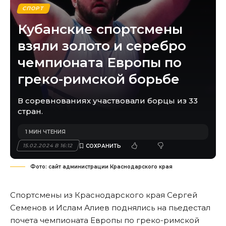
СПОРТ
Кубанские спортсмены
взяли золото и серебро
чемпионата Европы по
греко-римской борьбе
В соревнованиях участвовали борцы из 33
стран.
1 МИН ЧТЕНИЯ
15.02.2024 В 16:12
Фото: сайт администрации Краснодарского края
Спортсмены из Краснодарского края Сергей
Семенов и Ислам Алиев поднялись на пьедестал
почета чемпионата Европы по греко-римской