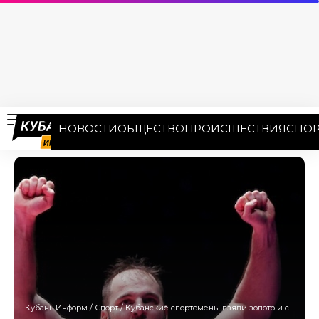
НОВОСТИ
ОБЩЕСТВО
ПРОИСШЕСТВИЯ
СПОР
Кубань Информ
/
Спорт
/
Кубанские спортсмены взяли золото и серебро чемпионата Европы по греко-римской борьбе