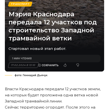
ТРАНСПОРТ
Мэрия Краснодара
передала 12 участков под
строительство Западной
трамвайной ветки
Стартовал новый этап работ.
1 МИН ЧТЕНИЯ
17.02.2024 В 13:10
фото: Геннадий Дьячук
Власти Краснодара передали 12 участков земли,
на которых будет проложена одна ветка новой
Западной трамвайной линии.
Сейчас территорию огородят. После этого на