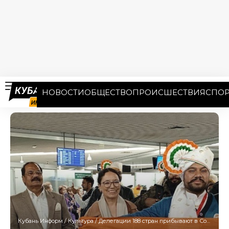
НОВОСТИ
ОБЩЕСТВО
ПРОИСШЕСТВИЯ
СПОР
Кубань Информ
/
Культура
/
Делегации 188 стран прибывают в Сочи для участия во Всемирном фестивале молодежи