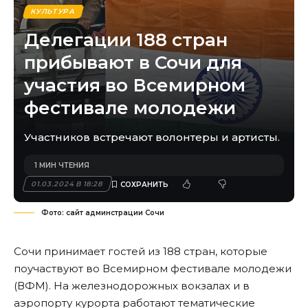
КУЛЬТУРА
Делегации 188 стран
прибывают в Сочи для
участия во Всемирном
фестивале молодежи
Участников встречают волонтеры и артисты.
1 МИН ЧТЕНИЯ
01.03.2024 В 18:28
Фото: сайт админстрации Сочи
Сочи принимает гостей из 188 стран, которые
поучаствуют во Всемирном фестивале молодежи
(ВФМ). На железнодорожных вокзалах и в
аэропорту курорта работают тематические