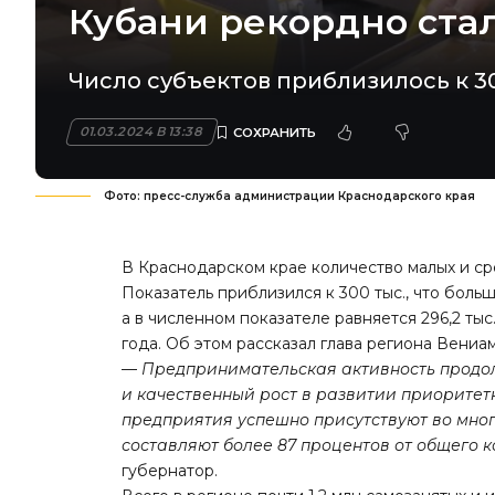
Кубани рекордно ста
Число субъектов приблизилось к 3
01.03.2024 В 13:38
Фото: пресс-служба администрации Краснодарского края
В Краснодарском крае количество малых и с
Показатель приблизился к 300 тыс., что бол
а в численном показателе равняется 296,2 тыс
года. Об этом рассказал глава региона Вениа
—
Предпринимательская активность продолж
и качественный рост в развитии приорите
предприятия успешно присутствуют во мно
составляют более 87 процентов от общего 
губернатор.