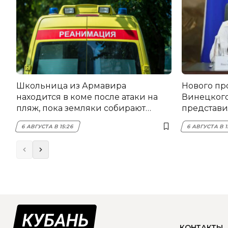
Школьница из Армавира
Нового пр
находится в коме после атаки на
Винецког
пляж, пока земляки собирают
представил
помощь
6 АВГУСТА В 15:26
6 АВГУСТА В 1
КОНТАКТЫ