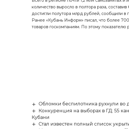
Всего в регионе почти 1,2 млн самозанятых и
количество выросло в полтора раза, составив 
достигли полутора млрд рублей, сообщили в
Ранее «Кубань Информ»
писал
, что более 7
товаров госкомпаниям. По этому показателю р
Обломки беспилотника рухнули во д
Конкуренция на выборах в ГД: 55 ка
Кубани
Стал известен полный список укры