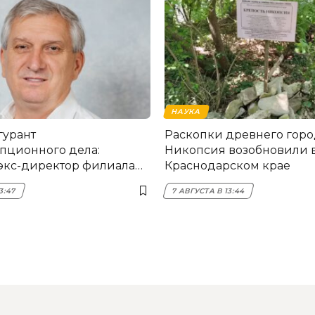
НАУКА
гурант
Раскопки древнего горо
пционного дела:
Никопсия возобновили 
экс-директор филиала
Краснодарском крае
мска
3:47
7 АВГУСТА В 13:44