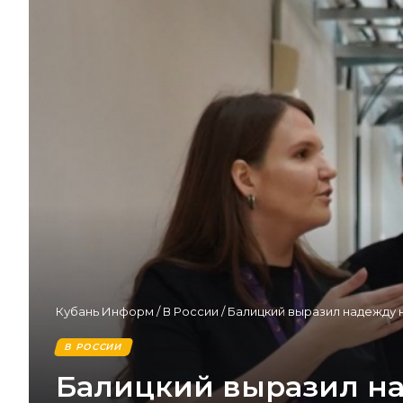
Кубань Информ
/
В России
/
Балицкий выразил надежду 
В РОССИИ
Балицкий выразил на