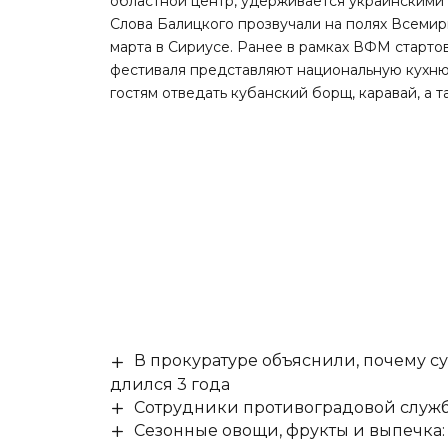
областной центр, удерживается украинскими
Слова Балицкого прозвучали на полях Всемир
марта в Сириусе. Ранее в рамках ВФМ старто
фестиваля представляют национальную кухню
гостям отведать кубанский борщ, каравай, а 
В прокуратуре объяснили, почему су
длился 3 года
Сотрудники противоградовой служб
Сезонные овощи, фрукты и выпечка: