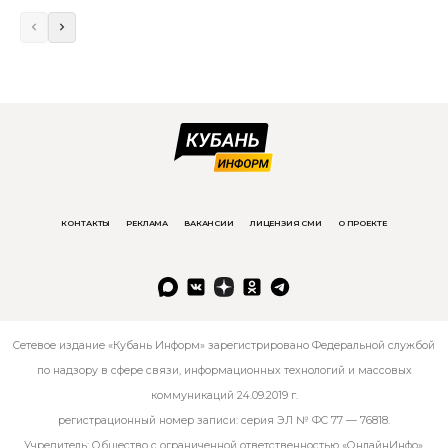
КОНТАКТЫ
РЕКЛАМА
ВАКАНСИИ
ЛИЦЕНЗИЯ СМИ
О ПРОЕКТЕ
Сетевое издание «Кубань Информ» зарегистрировано Федеральной службой
по надзору в сфере связи, информационных технологий и массовых
коммуникаций 24.09.2019 г.
регистрационный номер записи: серия ЭЛ № ФС 77 — 76818.
Учредитель: Общество с ограниченной ответственностью «ОнлайнИнфо».