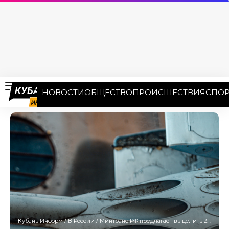
НОВОСТИ
ОБЩЕСТВО
ПРОИСШЕСТВИЯ
СПОР
Кубань Информ
/
В России
/
Минтранс РФ предлагает выделить 295 млрд рублей на выкуп самолетов для российских авиакомпаний