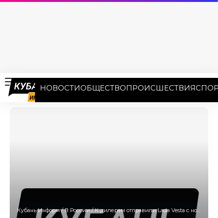
НОВОСТИ
ОБЩЕСТВО
ПРОИСШЕСТВИЯ
СПОР
Кубань Информ
/
В России
/
К дилерам отправили Lada Vesta с новым двигателем и «автоматом»