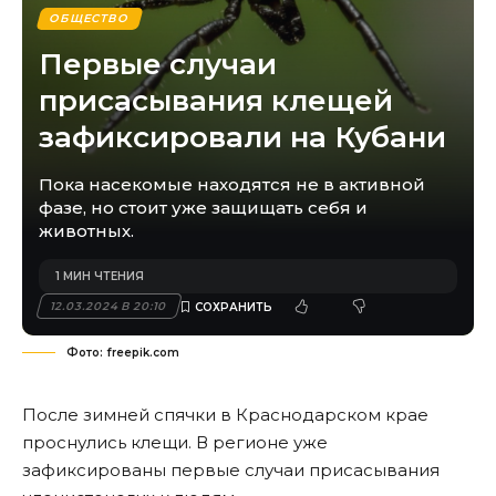
ОБЩЕСТВО
Первые случаи
присасывания клещей
зафиксировали на Кубани
Пока насекомые находятся не в активной
фазе, но стоит уже защищать себя и
животных.
1 МИН ЧТЕНИЯ
12.03.2024 В 20:10
Фото: freepik.com
После зимней спячки в Краснодарском крае
проснулись клещи. В регионе уже
зафиксированы первые случаи присасывания