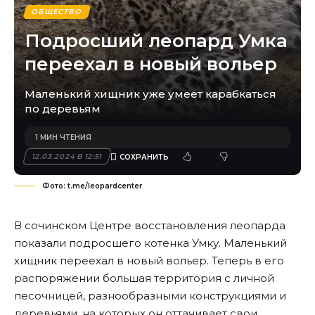
ОБЩЕСТВО
Подросший леопард Умка
переехал в новый вольер
Маленький хищник уже умеет карабкаться
по деревьям
1 МИН ЧТЕНИЯ
12.03.2024 В 12:51
Фото: t.me/leopardcenter
В сочинском Центре восстановления леопарда
показали подросшего котенка Умку. Маленький
хищник переехал в новый вольер. Теперь в его
распоряжении большая территория с личной
песочницей, разнообразными конструкциями и
деревьями, на которых он оттачивает свои