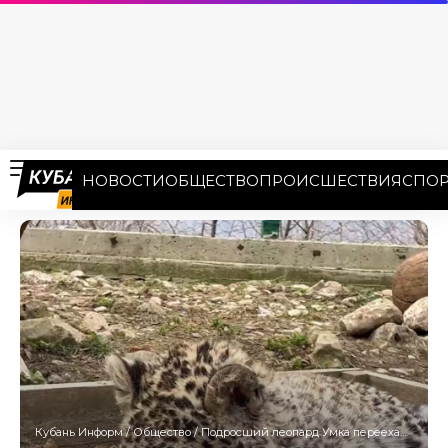
НОВОСТИ
ОБЩЕСТВО
ПРОИСШЕСТВИЯ
СПОР
Кубань Информ
/
Общество
/
Подросший леопард Умка переехал в новый вольер