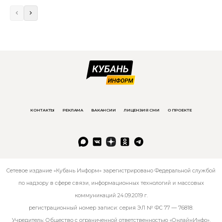
КОНТАКТЫ
РЕКЛАМА
ВАКАНСИИ
ЛИЦЕНЗИЯ СМИ
О ПРОЕКТЕ
Сетевое издание «Кубань Информ» зарегистрировано Федеральной службой
по надзору в сфере связи, информационных технологий и массовых
коммуникаций 24.09.2019 г.
регистрационный номер записи: серия ЭЛ № ФС 77 — 76818.
Учредитель: Общество с ограниченной ответственностью «ОнлайнИнфо».