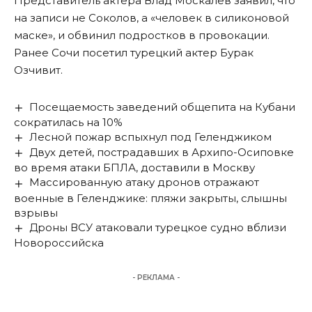
Представитель актера Влад Москалев заявил, что
на записи не Соколов, а «человек в силиконовой
маске», и обвинил подростков в провокации.
Ранее Сочи посетил турецкий
актер
Бурак
Озчивит.
Посещаемость заведений общепита на Кубани
сократилась на 10%
Лесной пожар вспыхнул под Геленджиком
Двух детей, пострадавших в Архипо-Осиповке
во время атаки БПЛА, доставили в Москву
Массированную атаку дронов отражают
военные в Геленджике: пляжи закрыты, слышны
взрывы
Дроны ВСУ атаковали турецкое судно вблизи
Новороссийска
- РЕКЛАМА -