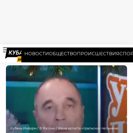
НОВОСТИ
ОБЩЕСТВО
ПРОИСШЕСТВИЯ
СПОР
Кубань Информ
/
В России
/
Жена артиста «Уральских пельменей» прокомментировала конфликт мужа с подростками