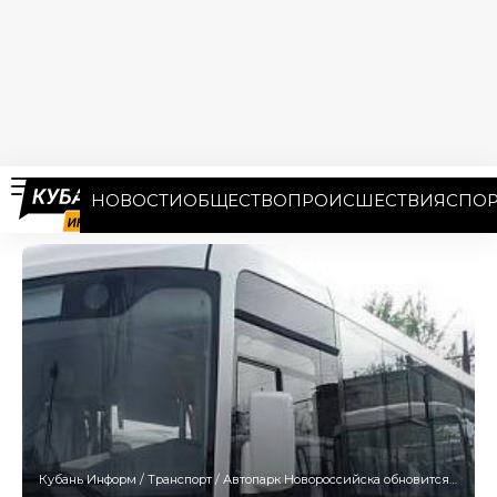
НОВОСТИ
ОБЩЕСТВО
ПРОИСШЕСТВИЯ
СПОР
Кубань Информ
/
Транспорт
/
Автопарк Новороссийска обновится 15 троллейбусами и 10 автобусами в 2024 году