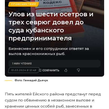
ПРОИСШЕСТВИЯ
Улов из шести осетров и
трех севрюг довел до
суда кубанского
предпринимателя
Бизнесмен и его сотрудники ответят за
вылов краснокнижных рыб.
1 МИН ЧТЕНИЯ
13.03.2024 В 12:48
Фото: Геннадий Дьячук
Пять жителей Ейского района предстанут перед
судом по обвинению в незаконном вылове и
хранении ценных особей рыб, занесенных в