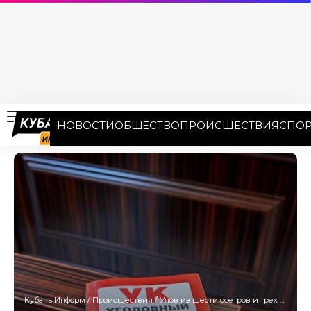
НОВОСТИ
ОБЩЕСТВО
ПРОИСШЕСТВИЯ
СПОР
Кубань Информ
/
Происшествия
/
Улов из шести осетров и трех севрюг довел до суда кубанского предпринимателя