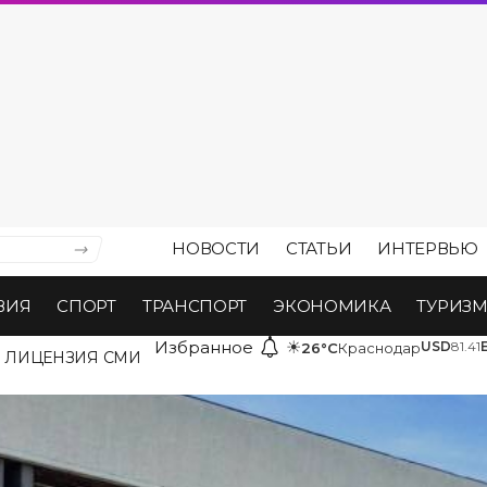
НОВОСТИ
СТАТЬИ
ИНТЕРВЬЮ
ВИЯ
СПОРТ
ТРАНСПОРТ
ЭКОНОМИКА
ТУРИЗ
Избранное
☀
USD
81.41
26°C
Краснодар
ЛИЦЕНЗИЯ СМИ