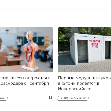
ие классы откроются в
Первые модульные укры
Краснодара с 1 сентября
в 15 тонн появятся в
Новороссийске
6:13
6 АВГУСТА В 15:47