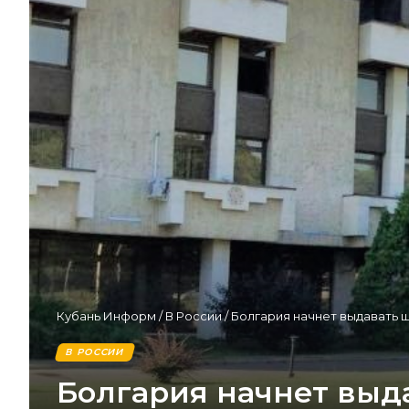
Кубань Информ
/
В России
/
Болгария начнет выдавать ш
В РОССИИ
Болгария начнет выд