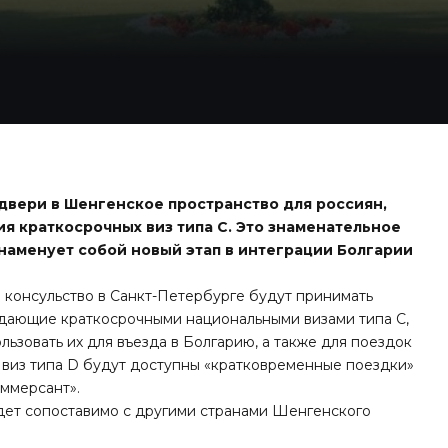
 двери в Шенгенское пространство для россиян,
я краткосрочных виз типа C. Это знаменательное
знаменует собой новый этап в интеграции Болгарии
 консульство в Санкт-Петербурге будут принимать
адающие краткосрочными национальными визами типа C,
льзовать их для въезда в Болгарию, а также для поездок
 виз типа D будут доступны «кратковременные поездки»
оммерсант».
дет сопоставимо с другими странами Шенгенского