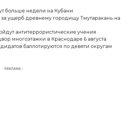
ут больше недели на Кубани
д за ущерб древнему городищу Тмутаракань на
ройдут антитеррористические учения
вор многоэтажки в Краснодаре 6 августа
ндидатов баллотируются по девяти округам
- РЕКЛАМА -