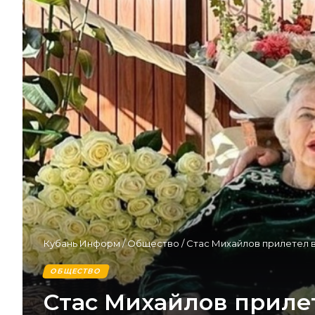
Кубань Информ
/
Общество
/
Стас Михайлов прилетел в
ОБЩЕСТВО
Стас Михайлов прилет