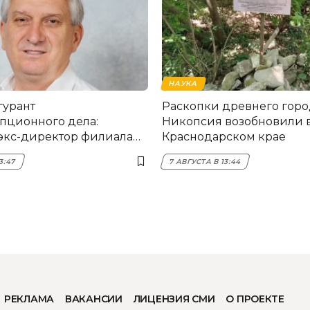
НАУКА
гурант
Раскопки древнего горо
пционного дела:
Никопсия возобновили 
экс-директор филиала
Краснодарском крае
мска
3:47
7 АВГУСТА В 13:44
РЕКЛАМА
ВАКАНСИИ
ЛИЦЕНЗИЯ СМИ
О ПРОЕКТЕ