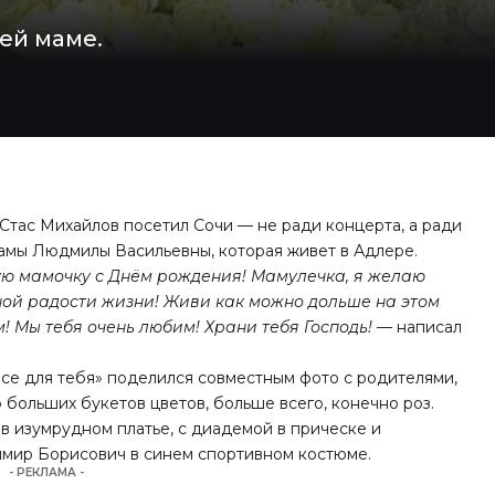
ей маме.
тас Михайлов посетил Сочи — не ради концерта, а ради
мамы Людмилы Васильевны, которая живет в Адлере.
ю мамочку с Днём рождения! Мамулечка, я желаю
чной радости жизни! Живи как можно дольше на этом
! Мы тебя очень любим! Храни тебя Господь!
— написал
се для тебя» поделился совместным фото с родителями,
о больших букетов цветов, больше всего, конечно роз.
в изумрудном платье, с диадемой в прическе и
димир Борисович в синем спортивном костюме.
- РЕКЛАМА -