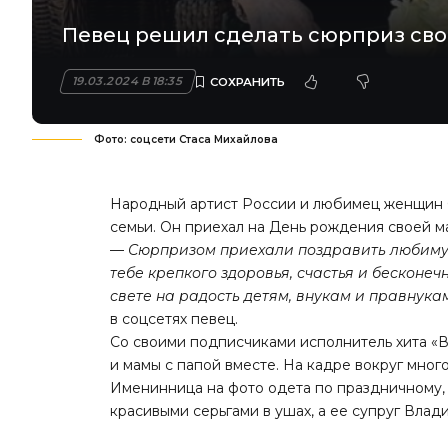
Певец решил сделать сюрприз сво
19.03.2024 В 18:35
Фото: соцсети Стаса Михайлова
Народный артист России и любимец женщин С
семьи. Он приехал на День рождения своей 
—
Сюрпризом приехали поздравить любиму
тебе крепкого здоровья, счастья и бесконе
свете на радость детям, внукам и правнукам
в соцсетях певец.
Со своими подписчиками исполнитель хита «В
и мамы с папой вместе. На кадре вокруг мног
Именинница на фото одета по праздничному, 
красивыми серьгами в ушах, а ее супруг Вла