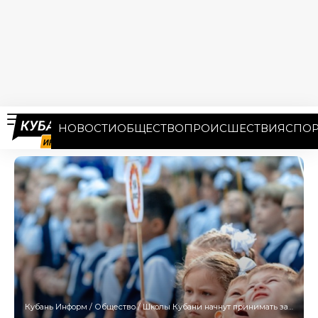
НОВОСТИ
ОБЩЕСТВО
ПРОИСШЕСТВИЯ
СПОР
Кубань Информ
/
Общество
/
Школы Кубани начнут принимать заявления от родителей будущих первоклашек 29 марта