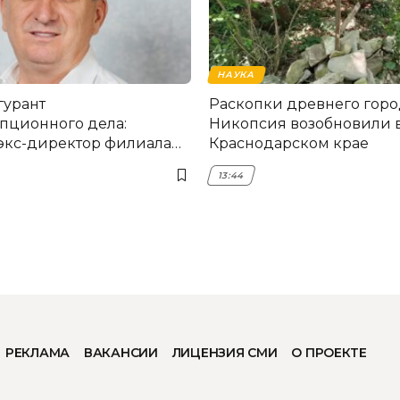
НАУКА
гурант
Раскопки древнего горо
пционного дела:
Никопсия возобновили 
экс-директор филиала
Краснодарском крае
мска
13:44
РЕКЛАМА
ВАКАНСИИ
ЛИЦЕНЗИЯ СМИ
О ПРОЕКТЕ