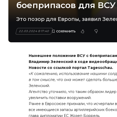
боеприпасов для ВСУ
Это позор для Европы, заявил Зел
22.03.2024 В 17:40
Нынешнее положение ВСУ с боеприпасами
Владимир Зеленский в ходе видеообраще
Новости
со ссылкой портал Tagesschau.
«
К сожалению, использование нашими солд
в том смысле, что она может сделать больш
Зеленский.
Агентство уточнило, что таким образом лиде
увеличить поставки вооружений.
Ранее в Евросоюзе признали, что исчерпали 
все имеющиеся запасы артиллерийских боеко
глава дипломатии ЕС Жозеп Боррель