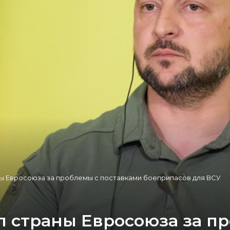
ы Евросоюза за проблемы с поставками боеприпасов для ВСУ
 страны Евросоюза за п