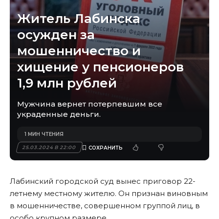
Житель Лабинска
осужден за
мошенничество и
хищение у пенсионеров
1,9 млн рублей
Мужчина вернет потерпевшим все
украденные деньги.
1 МИН ЧТЕНИЯ
25.03.2024 В 22:00
Лабинский городской суд вынес приговор 22-
летнему местному жителю. Он признан виновным
в мошенничестве, совершенном группой лиц, в
особо крупном размере.