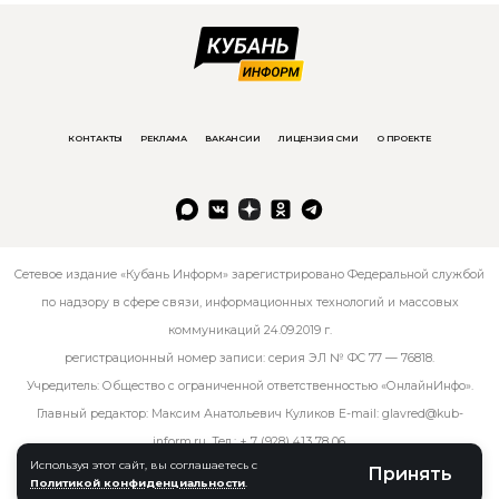
КОНТАКТЫ
РЕКЛАМА
ВАКАНСИИ
ЛИЦЕНЗИЯ СМИ
О ПРОЕКТЕ
Сетевое издание «Кубань Информ» зарегистрировано Федеральной службой
по надзору в сфере связи, информационных технологий и массовых
коммуникаций 24.09.2019 г.
регистрационный номер записи: серия ЭЛ № ФС 77 — 76818.
Учредитель: Общество с ограниченной ответственностью «ОнлайнИнфо».
Главный редактор: Максим Анатольевич Куликов E-mail:
glavred@kub-
inform.ru
. Тел.:
+ 7 (928) 413 78 06
.
Используя этот сайт, вы соглашаетесь с
Принять
Политикой конфиденциальности
.
© kub-inform 2026