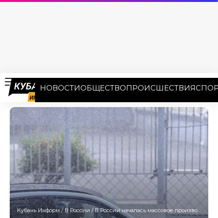
НОВОСТИ
ОБЩЕСТВО
ПРОИСШЕСТВИЯ
СПОР
Кубань Информ
/
В России
/
В России началась массовое производство кроссоверов Citroen