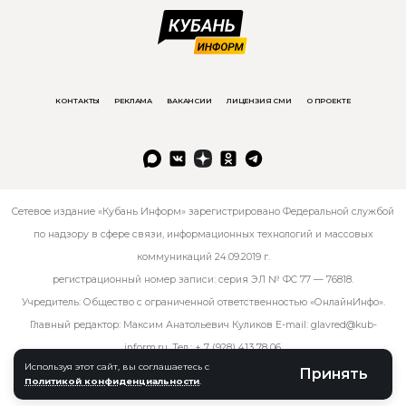
КОНТАКТЫ
РЕКЛАМА
ВАКАНСИИ
ЛИЦЕНЗИЯ СМИ
О ПРОЕКТЕ
Сетевое издание «Кубань Информ» зарегистрировано Федеральной службой
по надзору в сфере связи, информационных технологий и массовых
коммуникаций 24.09.2019 г.
регистрационный номер записи: серия ЭЛ № ФС 77 — 76818.
Учредитель: Общество с ограниченной ответственностью «ОнлайнИнфо».
Главный редактор: Максим Анатольевич Куликов E-mail:
glavred@kub-
inform.ru
. Тел.:
+ 7 (928) 413 78 06
.
Используя этот сайт, вы соглашаетесь с
Принять
Политикой конфиденциальности
.
© kub-inform 2026