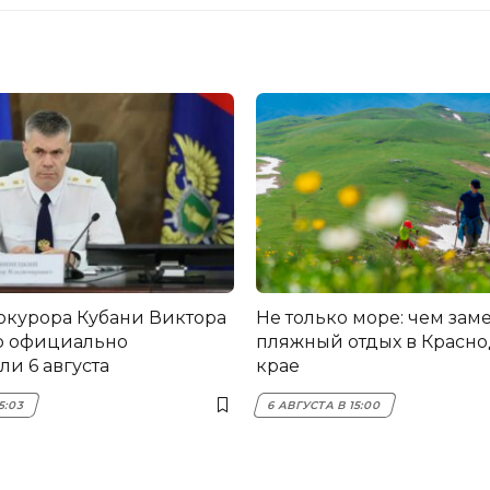
окурора Кубани Виктора
Не только море: чем зам
о официально
пляжный отдых в Красн
и 6 августа
крае
5:03
6 АВГУСТА В 15:00