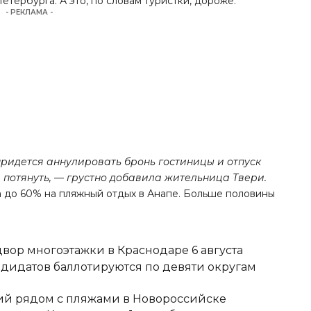
етербурга. А это, по словам туристки, дороже.
- РЕКЛАМА -
 придется аннулировать бронь гостиницы и отпуск
е потянуть, — грустно добавила жительница Твери.
а до 60% на пляжный отдых в Анапе. Больше половины
вор многоэтажки в Краснодаре 6 августа
ндидатов баллотируются по девяти округам
тий рядом с пляжами в Новороссийске