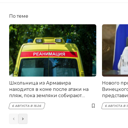
По теме
Школьница из Армавира
Нового пр
находится в коме после атаки на
Винецког
пляж, пока земляки собирают
представил
помощь
6 АВГУСТА В 15:26
6 АВГУСТА В 1