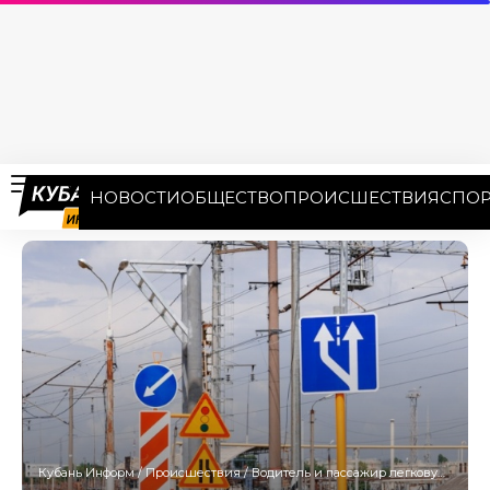
НОВОСТИ
ОБЩЕСТВО
ПРОИСШЕСТВИЯ
СПОР
Кубань Информ
/
Происшествия
/
Водитель и пассажир легковушки погибли в лобовом ДТП под Армавиром