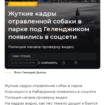
ПРОИСШЕСТВИЯ
Жуткие кадры
отравленной собаки в
парке под Геленджиком
появились в соцсети
Полиция начала проверку видео.
1 МИН ЧТЕНИЯ
31.03.2024 В 21:09
Фото: Геннадий Дьячук
Жуткие кадры отравления собак в парке
Корницкого в Кабардинке появились в соцсети.
Полиция начала проверку видео.
На кадрах видно, как пес тяжело дышит и бьется