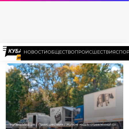
НОВОСТИ
ОБЩЕСТВО
ПРОИСШЕСТВИЯ
СПОР
Кубань Информ
/
Происшествия
/
Жуткие кадры отравленной собаки в парке под Геленджиком появились в соцсети