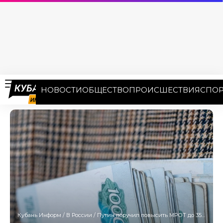
НОВОСТИ
ОБЩЕСТВО
ПРОИСШЕСТВИЯ
СПОР
Кубань Информ
/
В России
/
Путин поручил повысить МРОТ до 35 тысяч рублей