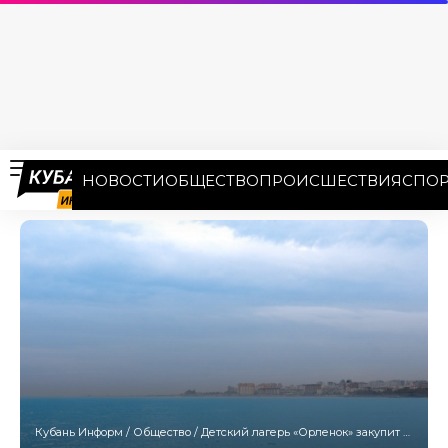
НОВОСТИ
ОБЩЕСТВО
ПРОИСШЕСТВИЯ
СПОР
Кубань Информ
/
Общество
/
Детский лагерь «Орленок» закупит два ружья для нейтрализации БПЛА за 1,6 млн рублей