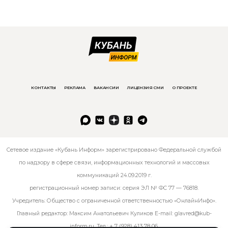
КОНТАКТЫ
РЕКЛАМА
ВАКАНСИИ
ЛИЦЕНЗИЯ СМИ
О ПРОЕКТЕ
Сетевое издание «Кубань Информ» зарегистрировано Федеральной службой
по надзору в сфере связи, информационных технологий и массовых
коммуникаций 24.09.2019 г.
регистрационный номер записи: серия ЭЛ № ФС 77 — 76818.
Учредитель: Общество с ограниченной ответственностью «ОнлайнИнфо».
Главный редактор: Максим Анатольевич Куликов E-mail:
glavred@kub-
inform.ru
. Тел.:
+ 7 (928) 413 78 06
.