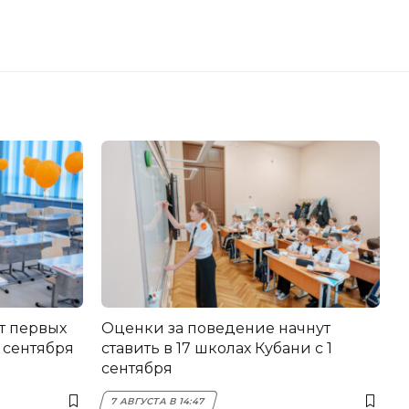
т первых
Оценки за поведение начнут
 сентября
ставить в 17 школах Кубани с 1
сентября
7 АВГУСТА В 14:47