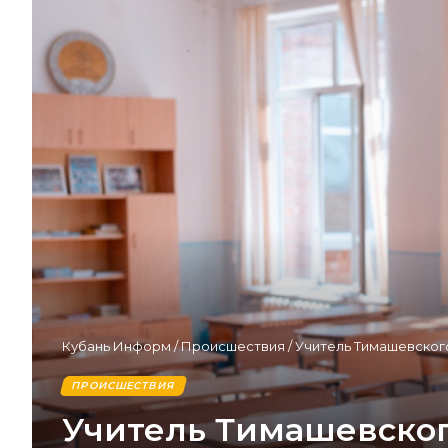
Кубань Информ
/
Происшествия
/
Учитель Тимашевского
ПРОИСШЕСТВИЯ
Учитель Тимашевского