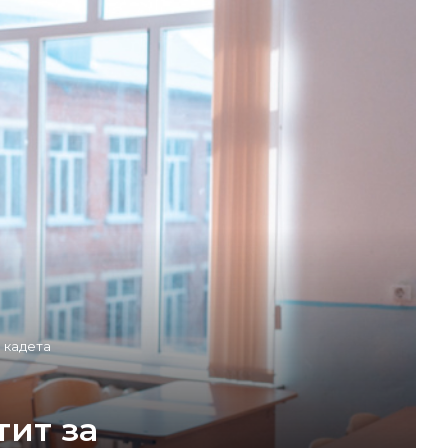
 кадета
тит за