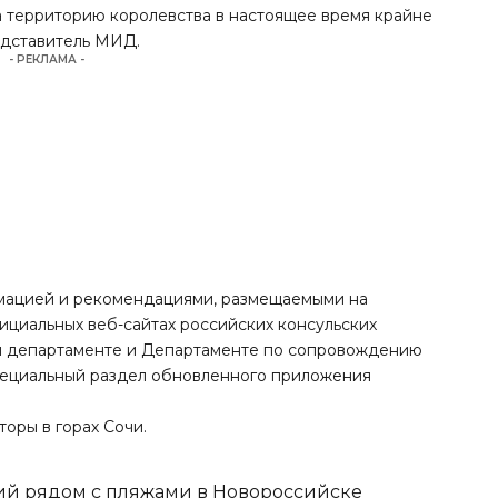
а территорию королевства в настоящее время крайне
едставитель МИД.
- РЕКЛАМА -
рмацией и рекомендациями, размещаемыми на
циальных веб-сайтах российских консульских
ом департаменте и Департаменте по сопровождению
пециальный раздел обновленного приложения
торы в горах
Сочи
.
тий рядом с пляжами в Новороссийске