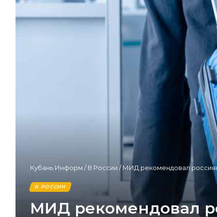
Кубань Информ
/
В России
/
МИД рекомендовал россиян
В РОССИИ
МИД рекомендовал ро