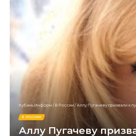
Кубань Информ
/
В России
/
Аллу Пугачеву призвали к 
В РОССИИ
Аллу Пугачеву призв