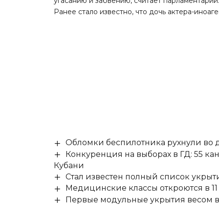
угасанию и забвению, считает парламентарий
Ранее стало известно, что дочь актера-иноаге
Обломки беспилотника рухнули во д
Конкуренция на выборах в ГД: 55 ка
Кубани
Стал известен полный список укры
Медицинские классы откроются в 11 
Первые модульные укрытия весом в 