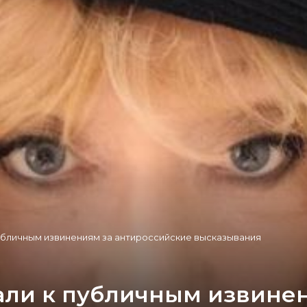
публичным извинениям за антироссийские высказывания
али к публичным извине