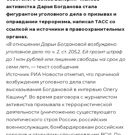
активистка Дарья Богданова стала
фигурантом уголовного дела о призывах и
оправдании терроризма, написал
ТАСС
со
ссылкой на источники в правоохранительных
органах.
«
В отношении Дарьи Богдановой возбуждено
уголовное дело по ч. 2. ст. 205.2. Ей грозит штраф
до 1 млн рублей или лишение свободы на срок до
семи лет
», — текст сообщения.
Источник
РИА Новости
отметил, что причиной
возбуждения уголовного дела стали
высказывания Богдановой в интервью Олегу
Кашину*. Во время разговора с журналистом
активистка призывала к террористической
деятельности (уничтожению существующего
политического строя России, российских
военнослужащих, бомбардировкам российских
городов и открытому спонсированию ВСУ). По