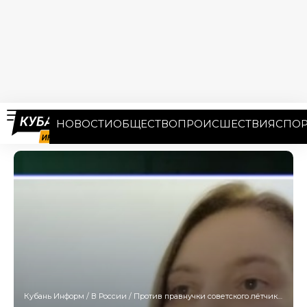
НОВОСТИ
ОБЩЕСТВО
ПРОИСШЕСТВИЯ
СПОР
Кубань Информ
/
В России
/
Против правнучки советского лётчика Чкалова возбудили уголовное дело о призывах к терроризму