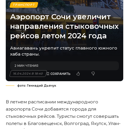
ТРАНСПОРТ
Аэропорт Сочи увеличит
направления стыковочных
рейсов летом 2024 года
Авиагавань укрепит статус главного южного
хаба страны.
2 МИН ЧТЕНИЯ
16.04.2024 В 18:40
фото: Геннадий Дьячук
В летнем расписании международного
аэропорта Сочи добавятся города для
стыковочных рейсов. Туристы смогут совершать
полеты в Благовещенск, Волгоград, Якутск, Улан-