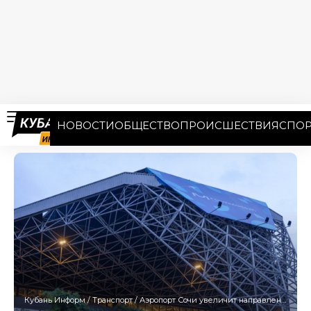
НОВОСТИ
ОБЩЕСТВО
ПРОИСШЕСТВИЯ
СПОР
Кубань Информ
/
Транспорт
/
Аэропорт Сочи увеличит направления стыковочных рейсов летом 2024 года