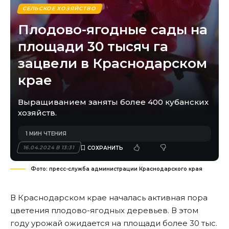
СЕЛЬСКОЕ ХОЗЯЙСТВО
Плодово-ягодные сады на
площади 30 тысяч га
зацвели в Краснодарском
крае
Выращиванием заняты более 400 кубанских
хозяйств.
1 МИН ЧТЕНИЯ
16.04.2024 В 13:31
Фото: пресс-служба администрации Краснодарского края
В Краснодарском крае началась активная пора
цветения плодово-ягодных деревьев. В этом
году урожай ожидается на площади более 30 тыс.