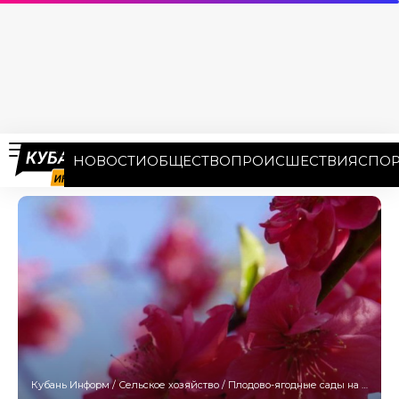
НОВОСТИ
ОБЩЕСТВО
ПРОИСШЕСТВИЯ
СПОР
Кубань Информ
/
Сельское хозяйство
/
Плодово-ягодные сады на площади 30 тысяч га зацвели в Краснодарском крае