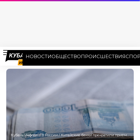
НОВОСТИ
ОБЩЕСТВО
ПРОИСШЕСТВИЯ
СПОР
Кубань Информ
/
В России
/
Китайские банки прекратили прием юаней из России