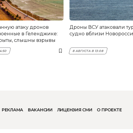
нную атаку дронов
Дроны ВСУ атаковали турецкое
военные в Геленджике:
судно вблизи Новоросс
рыты, слышны взрывы
4:50
8 АВГУСТА В 13:08
РЕКЛАМА
ВАКАНСИИ
ЛИЦЕНЗИЯ СМИ
О ПРОЕКТЕ