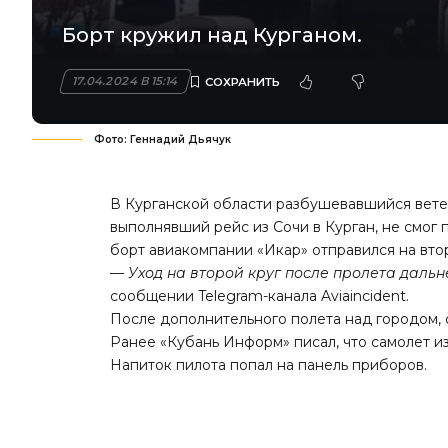
Борт кружил над Курганом.
17.04.2024 В 15:14
Фото: Геннадий Дьячук
В Курганской области разбушевавшийся ветер
выполнявший рейс из Сочи в Курган, не смог п
борт авиакомпании «Икар» отправился на вто
—
Уход на второй круг после пролета дальн
сообщении Telegram-канала Aviaincident.
После дополнительного полета над городом, 
Ранее «Кубань Информ»
писал
, что самолет и
Напиток пилота попал на панель приборов.