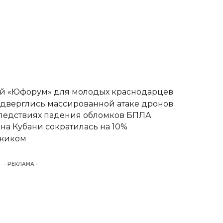
вый «Юфорум» для молодых краснодарцев
одверглись массированной атаке дронов
следствиях падения обломков БПЛА
а Кубани сократилась на 10%
джиком
- РЕКЛАМА -